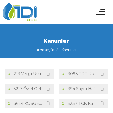
Kanunlar
Anasayfa
Kanunlar
213 Vergi Usul Kanunu
3093 TRT Kurumu Gelirleri Kanunu
5217 Özel Gelir Ve Özel Ödeneklerin Düzenlenmesi Hakkında Kanun
394 Sayılı Hafta Tatili Kanunu
3624 KOSGEB Kanunu
5237 TCK Kanunu Çevre İmar Kirliliği