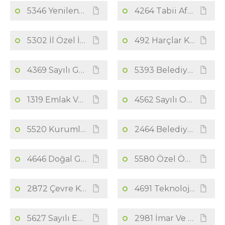
5346 Yenilenebilir Enerji Kaynaklarının Elektrik Enerjisi Üretimi Amaçlı Kullanımına İlişkin Kanun
4264 Tabii Afetlerden Zarar Görenlerin Gelir Kurumlar Ve Geçici Vergilerinin Terkini
5302 İl Özel İdaresi Kanunu
492 Harçlar Kanunu
4369 Sayılı Gelir Vergisi Kanunu Ve Kdv Kanunu
5393 Belediye Kanunu
1319 Emlak Vergisi Kanunu
4562 Sayılı Osb Kanunu
5520 Kurumlar Vergisi Kanunu
2464 Belediye Gelirleri Kanunu
4646 Doğal Gaz Piyasası Kanunu
5580 Özel Öğretim Kurumları Kanunu
2872 Çevre Kanunu
4691 Teknoloji Geliştirme Bölgeleri Kanunu
5627 Sayılı Enerji Verimliliği Kanunu
2981 İmar Ve Gecekondu Mevzuatına Aykırı Yapılara Uygulanacak Bazı İşlemler