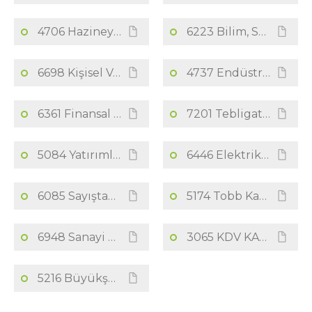
4706 Hazineye Ait Taşınmaz Malların Değerlendirilmesi Ve Kdv Kanununda Değişiklik Yapılması Hk.kanun
6223 Bilim, Sanayi Ve Teknoloji Bakanlığının Teşkilat Ve Görevleri Hakkında Kanun
6698 Kişisel Verilerin Korunması Kanunu
4737 Endüstri Bölgeleri Kanunu
6361 Finansal Kiralama, Faktoring Ve Finansman Şirketleri Kanunu
7201 Tebligat Kanunu
5084 Yatırımların Ve İstihdamın Teşviki Hakkında Kanun
6446 Elektrik Piyasası Kanunu
6085 Sayıştay Kanunu
5174 Tobb Kanunu
6948 Sanayi Sicili Kanunu
3065 KDV KANUNU
5216 Büyükşehir Belediyesi Kanunu