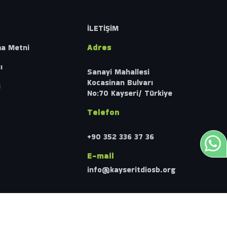
İLETİŞİM
ma Metni
Adres
ı
Sanayi Mahallesi
Kocasinan Bulvarı
ı
No:70 Kayseri/ Türkiye
Telefon
+90 352 336 37 36
E-mail
info@kayseritdiosb.org