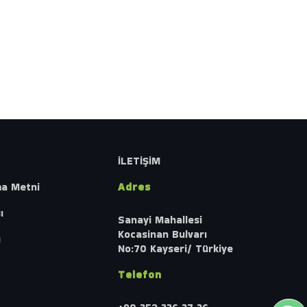
İLETİŞİM
ma Metni
Adres
ı
Sanayi Mahallesi
Kocasinan Bulvarı
ı
No:70 Kayseri/ Türkiye
Telefon