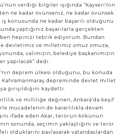
nün verdiği bilgiler ışığında “Kayseri’nin
ekten ne kadar övünseniz, ne kadar övünsek
, iş konusunda ne kadar başarılı olduğunu
sunda yaptığınız başarılarla gerçekten
ben hepinizi tebrik ediyorum. Bundan
iyle devletimiz ve milletimiz omuz omuza,
nunda, valimizin, belediye başkanımızın
ler yapılacak” dedi.
e’nin deprem ülkesi olduğunu, bu konuda
n Kahramanmaraş depreminde devlet millet
ya girişildiğini kaydetti.
ilik ve milliliğe değinen, Ankara’da keşif
örle mücadelenin de kararlılıkla devam
ğini ifade eden Akar, terörün kökünün
nın sonunda, seçimin yaklaştığını ve terör
feli olduklarını paylaşarak vatandaşlardan