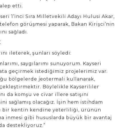
lep etti.
ri 1’inci Sıra Milletvekili Adayı Hulusi Akar,
 telefon görüşmesi yaparak, Bakan Kirişci’nin
ını sağladı.
K
ını ileterek, şunları söyledi:
mlarımı, saygılarımı sunuyorum. Kayseri
ata geçirmek istediğimiz projelerimiz var.
ğu bölgelerde jeotermali kullanarak,
ekleştirmektir. Böylelikle Kayserililer
ını da komşu ve civar illere satışını
ini sağlamış olacağız. İşin hem istihdam
bir kentin kendine yeterliliği, ürünün
uma inmesi gibi hususlarda büyük bir avantaj
da destekliyoruz.”