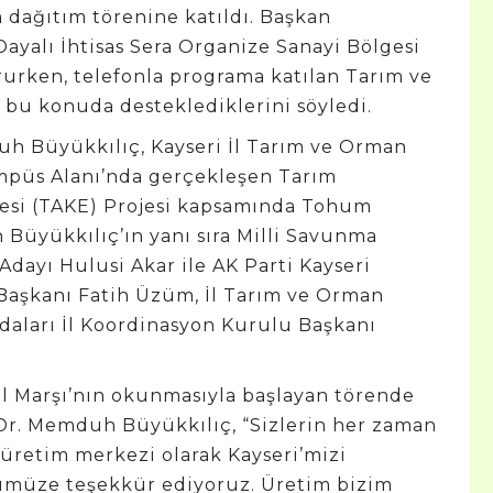
ağıtım törenine katıldı. Başkan
ayalı İhtisas Sera Organize Sanayi Bölgesi
rurken, telefonla programa katılan Tarım ve
i bu konuda desteklediklerini söyledi.
h Büyükkılıç, Kayseri İl Tarım ve Orman
mpüs Alanı’nda gerçekleşen Tarım
lmesi (TAKE) Projesi kapsamında Tohum
n Büyükkılıç’ın yanı sıra Milli Savunma
i Adayı Hulusi Akar ile AK Parti Kayseri
İl Başkanı Fatih Üzüm, İl Tarım ve Orman
daları İl Koordinasyon Kurulu Başkanı
l Marşı’nın okunmasıyla başlayan törende
r. Memduh Büyükkılıç, “Sizlerin her zaman
 üretim merkezi olarak Kayseri’mizi
ümüze teşekkür ediyoruz. Üretim bizim