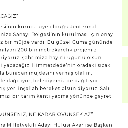
ACAĞIZ”
esi’nin kurucu üye olduğu Jeotermal
anize Sanayi Bölgesi’nin kurulması için onay
miz bir müjde vardı. Bu güzel Cuma gününde
 milyon 200 bin metrekarelik projemiz
riyoruz, şehrimize hayırlı uğurlu olsun
ezi yapacağız. Himmetdede’nin oradaki sıcak
 da buradan müjdesini vermiş olalım,
e dağıtıyor, belediyemiz de dağıtıyor.
ıyor, inşallah bereket olsun diyoruz. Salı
i’mizi bir tarım kenti yapma yönünde gayret
ÖVÜNSENİZ, NE KADAR ÖVÜNSEK AZ”
ıra Milletvekili Adayı Hulusi Akar ise Başkan