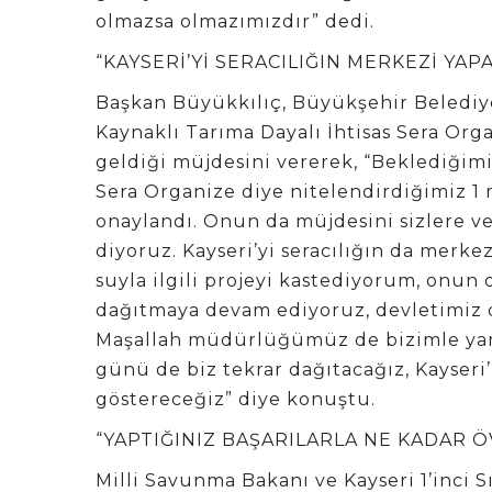
olmazsa olmazımızdır” dedi.
“KAYSERİ’Yİ SERACILIĞIN MERKEZİ YAP
Başkan Büyükkılıç, Büyükşehir Belediy
Kaynaklı Tarıma Dayalı İhtisas Sera Org
geldiği müjdesini vererek, “Beklediği
Sera Organize diye nitelendirdiğimiz 1
onaylandı. Onun da müjdesini sizlere ve
diyoruz. Kayseri’yi seracılığın da merk
suyla ilgili projeyi kastediyorum, onun
dağıtmaya devam ediyoruz, devletimiz d
Maşallah müdürlüğümüz de bizimle yarış
günü de biz tekrar dağıtacağız, Kayser
göstereceğiz” diye konuştu.
“YAPTIĞINIZ BAŞARILARLA NE KADAR 
Milli Savunma Bakanı ve Kayseri 1’inci S