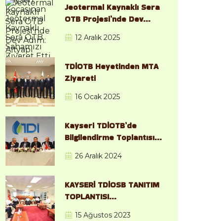
Sahamızı Ziyaret Etti
Jeotermal Kaynaklı Sera
OTB Projesi’nde Dev
Adım: Altyapı İhalesi
12 Aralık 2025
Resmen Başladı
TDİOTB Heyetinden MTA
Ziyareti
16 Ocak 2025
Kayseri TDİOTB’de
Bilgilendirme Toplantısı
ve Saha İncelemesi
26 Aralık 2024
Gerçekleştirildi
KAYSERİ TDİOSB TANITIM
TOPLANTISI
GERÇEKLEŞTİRİLDİ
15 Ağustos 2023