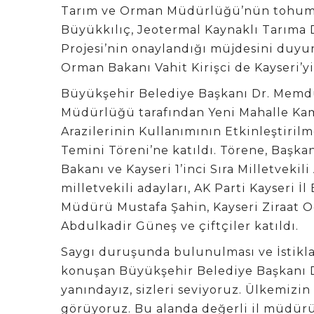
Tarım ve Orman Müdürlüğü’nün tohum d
Büyükkılıç, Jeotermal Kaynaklı Tarıma D
Projesi’nin onaylandığı müjdesini duyu
Orman Bakanı Vahit Kirişci de Kayseri’y
Büyükşehir Belediye Başkanı Dr. Memdu
Müdürlüğü tarafından Yeni Mahalle Ka
Arazilerinin Kullanımının Etkinleştiri
Temini Töreni’ne katıldı. Törene, Başka
Bakanı ve Kayseri 1’inci Sıra Milletvekil
milletvekili adayları, AK Parti Kayseri 
Müdürü Mustafa Şahin, Kayseri Ziraat O
Abdulkadir Güneş ve çiftçiler katıldı.
Saygı duruşunda bulunulması ve İstikla
konuşan Büyükşehir Belediye Başkanı D
yanındayız, sizleri seviyoruz. Ülkemizin
görüyoruz. Bu alanda değerli il müdür