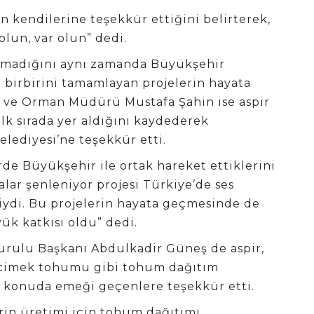
in kendilerine teşekkür ettiğini belirterek,
 olun, var olun” dedi.
olmadığını aynı zamanda Büyükşehir
 birbirini tamamlayan projelerin hayata
ım ve Orman Müdürü Mustafa Şahin ise aspir
lk sırada yer aldığını kaydederek
lediyesi’ne teşekkür etti.
rde Büyükşehir ile ortak hareket ettiklerini
alar şenleniyor projesi Türkiye’de ses
riydi. Bu projelerin hayata geçmesinde de
k katkısı oldu” dedi.
Kurulu Başkanı Abdulkadir Güneş de aspir,
ercimek tohumu gibi tohum dağıtım
bu konuda emeği geçenlere teşekkür etti.
rin üretimi için tohum dağıtımı