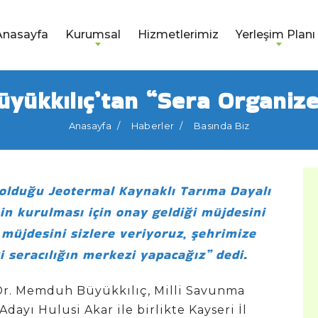
Anasayfa
Kurumsal
Hizmetlerimiz
Yerleşim Planı
yükkılıç’tan “Sera Organiz
Anasayfa
Haberler
Basında Biz
 olduğu Jeotermal Kaynaklı Tarıma Dayalı
in kurulması için onay geldiği müjdesini
müjdesini sizlere veriyoruz, şehrimize
i seracılığın merkezi yapacağız” dedi.
Dr. Memduh Büyükkılıç, Milli Savunma
 Adayı Hulusi Akar ile birlikte Kayseri İl