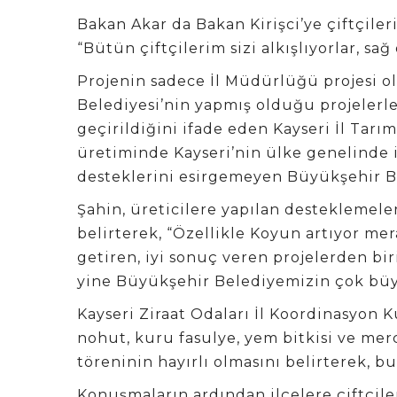
Bakan Akar da Bakan Kirişci’ye çiftçiler
“Bütün çiftçilerim sizi alkışlıyorlar, sağ
Projenin sadece İl Müdürlüğü projesi 
Belediyesi’nin yapmış olduğu projelerle
geçirildiğini ifade eden Kayseri İl Tar
üretiminde Kayseri’nin ülke genelinde i
desteklerini esirgemeyen Büyükşehir Be
Şahin, üreticilere yapılan desteklemele
belirterek, “Özellikle Koyun artıyor mer
getiren, iyi sonuç veren projelerden bi
yine Büyükşehir Belediyemizin çok büyü
Kayseri Ziraat Odaları İl Koordinasyon 
nohut, kuru fasulye, yem bitkisi ve m
töreninin hayırlı olmasını belirterek, 
Konuşmaların ardından ilçelere çiftçile