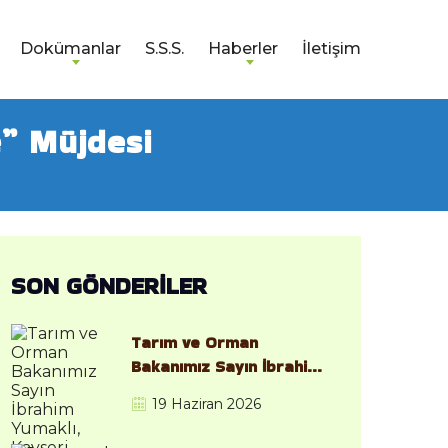
Dokümanlar
S.S.S.
Haberler
İletişim
e” Müjdesi
SON GÖNDERİLER
Tarım ve Orman
Bakanımız Sayın İbrahim
Yumaklı, Kayseri
19 Haziran 2026
Kocasinan Jeotermal
Kaynaklı Sera OTB