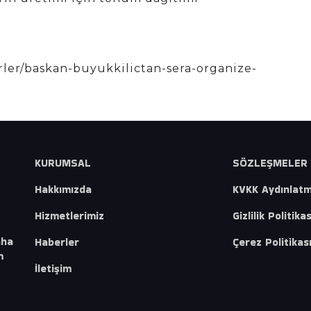
erler/baskan-buyukkilictan-sera-organize-
KURUMSAL
SÖZLEŞMELER
Hakkımızda
KVKK Aydınlat
Hizmetlerimiz
Gizlilik Politikas
aha
Haberler
Çerez Politikas
m
İletişim