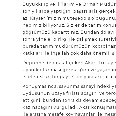
Büyükkılıç ve İl Tarım ve Orman Müdürü’
son yıllarda yaptığını başarılarla gerç
az. Kayseri’mizin müteşebbis olduğunu
hepimiz biliyoruz. Sizler de tarım konu
göğsümüzü kabarttınız. Bundan dolayı 
sonra yine el birliği ile çalışmak suret
burada tarım müdürümüzün koordinasyo
katkıları ile inşallah çok daha önemli iş
Depreme de dikkat çeken Akar, Türkiy
uyanık olunması gerektiğini ve yaşana
el ele üstün bir gayret ile yaraları sarma
Konuşmasında, savunma sanayiindeki yerl
uydusunun uzaya fırlatılacağını ve ter
ettiğini, bundan sonra da devam edece
kazınacağını vurguladı. Akar konuşması
ile arasına mesafe koymayanlar ile mesa