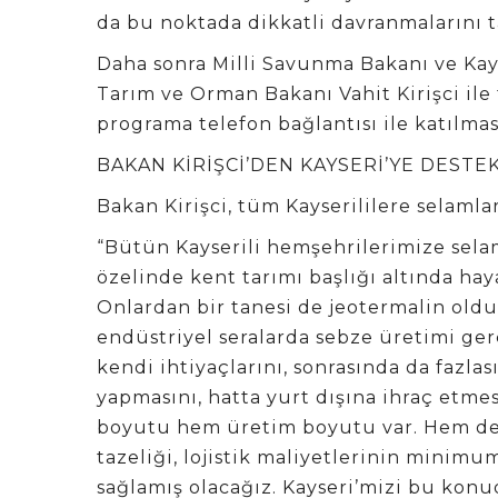
da bu noktada dikkatli davranmalarını ta
Daha sonra Milli Savunma Bakanı ve Kayse
Tarım ve Orman Bakanı Vahit Kirişci ile
programa telefon bağlantısı ile katılmas
BAKAN KİRİŞCİ’DEN KAYSERİ’YE DESTE
Bakan Kirişci, tüm Kayserililere selamlar
“Bütün Kayserili hemşehrilerimize sela
özelinde kent tarımı başlığı altında hay
Onlardan bir tanesi de jeotermalin oldu
endüstriyel seralarda sebze üretimi gerç
kendi ihtiyaçlarını, sonrasında da fazlas
yapmasını, hatta yurt dışına ihraç etmes
boyutu hem üretim boyutu var. Hem de 
tazeliği, lojistik maliyetlerinin minim
sağlamış olacağız. Kayseri’mizi bu konu