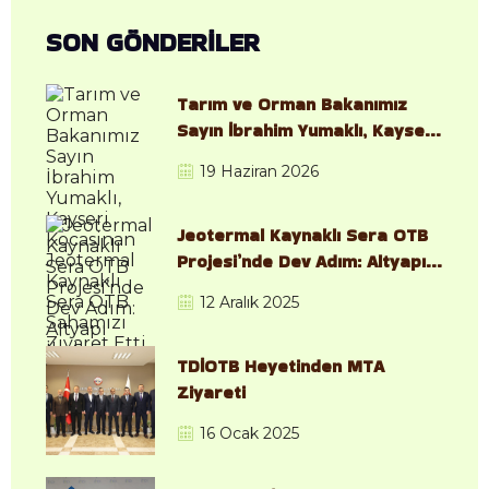
SON GÖNDERİLER
Tarım ve Orman Bakanımız
Sayın İbrahim Yumaklı, Kayseri
Kocasinan Jeotermal Kaynaklı
19 Haziran 2026
Sera OTB Sahamızı Ziyaret
Etti
Jeotermal Kaynaklı Sera OTB
Projesi’nde Dev Adım: Altyapı
İhalesi Resmen Başladı
12 Aralık 2025
TDİOTB Heyetinden MTA
Ziyareti
16 Ocak 2025