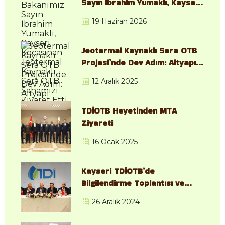
Sayın İbrahim Yumaklı, Kayseri
Kocasinan Jeotermal Kaynaklı
19 Haziran 2026
Sera OTB Sahamızı Ziyaret
Etti
Jeotermal Kaynaklı Sera OTB
Projesi’nde Dev Adım: Altyapı
İhalesi Resmen Başladı
12 Aralık 2025
TDİOTB Heyetinden MTA
Ziyareti
16 Ocak 2025
Kayseri TDİOTB’de
Bilgilendirme Toplantısı ve
Saha İncelemesi
26 Aralık 2024
Gerçekleştirildi